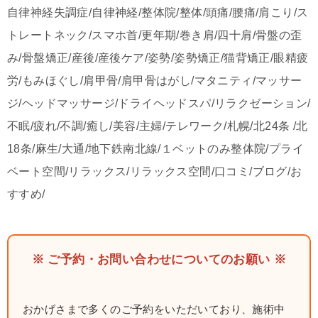
自律神経失調症/自律神経/整体院/整体/頭痛/腰痛/肩こり/ス
トレートネック/スマホ首/更年期/巻き肩/四十肩/骨盤の歪
み/骨盤矯正/産後/産後ケア/姿勢/姿勢矯正/猫背矯正/眼精疲
労/もみほぐし/肩甲骨/肩甲骨はがし/マタニティ/マッサー
ジ/ヘッドマッサージ/ドライヘッドスパ/リラクゼーション/
不眠/疲れ/不調/癒し/美容/主婦/テレワーク/札幌/北24条 /北
18条/麻生/大通/地下鉄南北線/１ベットのみ整体院/プライ
ベート空間/リラックス/リラックス空間/口コミ/ブログ/お
すすめ/
※ ご予約・お問い合わせについてのお願い ※
おかげさまで多くのご予約をいただいており、施術中