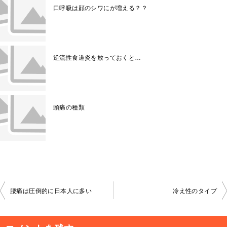
口呼吸は顔のシワにが増える？？
逆流性食道炎を放っておくと…
頭痛の種類
投
腰痛は圧倒的に日本人に多い
冷え性のタイプ
稿
ナ